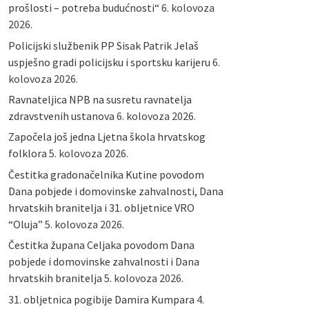
prošlosti – potreba budućnosti“
6. kolovoza
2026.
Policijski službenik PP Sisak Patrik Jelaš
uspješno gradi policijsku i sportsku karijeru
6.
kolovoza 2026.
Ravnateljica NPB na susretu ravnatelja
zdravstvenih ustanova
6. kolovoza 2026.
Započela još jedna Ljetna škola hrvatskog
folklora
5. kolovoza 2026.
Čestitka gradonačelnika Kutine povodom
Dana pobjede i domovinske zahvalnosti, Dana
hrvatskih branitelja i 31. obljetnice VRO
“Oluja”
5. kolovoza 2026.
Čestitka župana Celjaka povodom Dana
pobjede i domovinske zahvalnosti i Dana
hrvatskih branitelja
5. kolovoza 2026.
31. obljetnica pogibije Damira Kumpara
4.