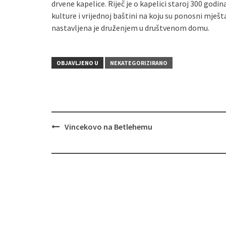
drvene kapelice. Riječ je o kapelici staroj 300 godi
kulture i vrijednoj baštini na koju su ponosni mje
nastavljena je druženjem u društvenom domu.
OBJAVLJENO U
NEKATEGORIZIRANO
Vincekovo na Betlehemu
Navigacija
objava