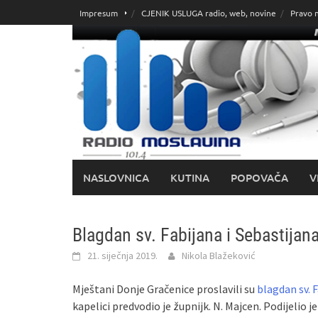
Skoči
Impresum
CJENIK USLUGA radio, web, novine
Pravo 
do
sadržaja
NASLOVNICA
KUTINA
POPOVAČA
V
Blagdan sv. Fabijana i Sebastijana
21. siječnja 2019.
Nikola Blažeković
Mještani Donje Gračenice proslavili su
blagdan sv. 
kapelici predvodio je župnijk. N. Majcen. Podijelio