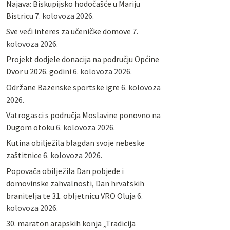
Najava: Biskupijsko hodočašće u Mariju
Bistricu
7. kolovoza 2026.
Sve veći interes za učeničke domove
7.
kolovoza 2026.
Projekt dodjele donacija na području Općine
Dvor u 2026. godini
6. kolovoza 2026.
Održane Bazenske sportske igre
6. kolovoza
2026.
Vatrogasci s područja Moslavine ponovno na
Dugom otoku
6. kolovoza 2026.
Kutina obilježila blagdan svoje nebeske
zaštitnice
6. kolovoza 2026.
Popovača obilježila Dan pobjede i
domovinske zahvalnosti, Dan hrvatskih
branitelja te 31. obljetnicu VRO Oluja
6.
kolovoza 2026.
30. maraton arapskih konja „Tradicija