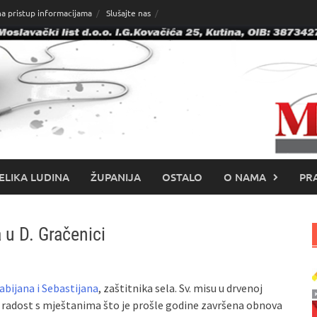
na pristup informacijama
Slušajte nas
ELIKA LUDINA
ŽUPANIJA
OSTALO
O NAMA
PRA
 u D. Gračenici
Fabijana i Sebastijana
, zaštitnika sela. Sv. misu u drvenoj
 je radost s mještanima što je prošle godine završena obnova