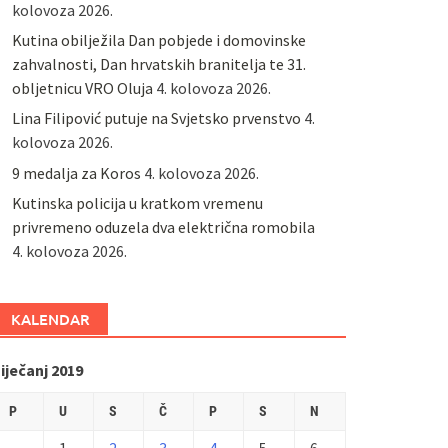
kolovoza 2026.
Kutina obilježila Dan pobjede i domovinske
zahvalnosti, Dan hrvatskih branitelja te 31.
obljetnicu VRO Oluja
4. kolovoza 2026.
Lina Filipović putuje na Svjetsko prvenstvo
4.
kolovoza 2026.
9 medalja za Koros
4. kolovoza 2026.
Kutinska policija u kratkom vremenu
privremeno oduzela dva električna romobila
4. kolovoza 2026.
KALENDAR
iječanj 2019
P
U
S
Č
P
S
N