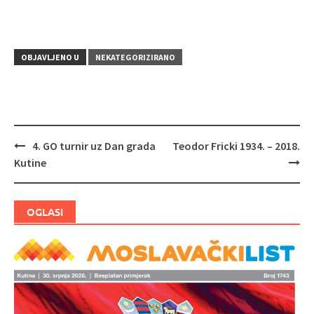
OBJAVLJENO U
NEKATEGORIZIRANO
4. GO turnir uz Dan grada
Teodor Fricki 1934. – 2018.
Navigacija
Kutine
objava
OGLASI