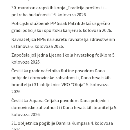
30. maraton arapskih konja „Tradicija prošlosti –
potreba budućnosti“
6. kolovoza 2026.
Policijski službenik PP Sisak Patrik Jelaš uspješno
gradi policijsku i sportsku karijeru
6. kolovoza 2026.
Ravnateljica NPB na susretu ravnatelja zdravstvenih
ustanova
6. kolovoza 2026.
Započela još jedna Ljetna škola hrvatskog folklora
5.
kolovoza 2026.
Čestitka gradonačelnika Kutine povodom Dana
pobjede i domovinske zahvalnosti, Dana hrvatskih
branitelja i 31. obljetnice VRO “Oluja”
5. kolovoza
2026.
Čestitka župana Celjaka povodom Dana pobjede i
domovinske zahvalnosti i Dana hrvatskih branitelja
5.
kolovoza 2026.
31. obljetnica pogibije Damira Kumpara
4. kolovoza