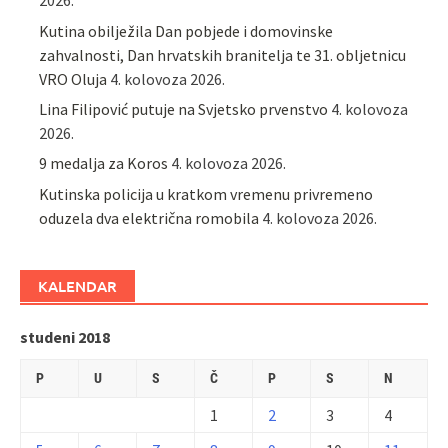
2026.
Kutina obilježila Dan pobjede i domovinske
zahvalnosti, Dan hrvatskih branitelja te 31. obljetnicu
VRO Oluja
4. kolovoza 2026.
Lina Filipović putuje na Svjetsko prvenstvo
4. kolovoza
2026.
9 medalja za Koros
4. kolovoza 2026.
Kutinska policija u kratkom vremenu privremeno
oduzela dva električna romobila
4. kolovoza 2026.
KALENDAR
studeni 2018
P
U
S
Č
P
S
N
1
2
3
4