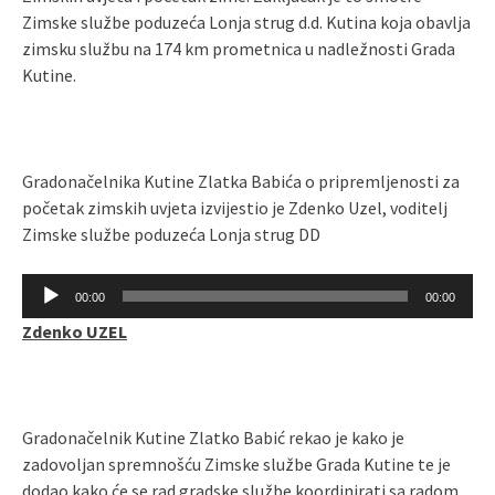
Zimske službe poduzeća Lonja strug d.d. Kutina koja obavlja
zimsku službu na 174 km prometnica u nadležnosti Grada
Kutine.
Gradonačelnika Kutine Zlatka Babića o pripremljenosti za
početak zimskih uvjeta izvijestio je Zdenko Uzel, voditelj
Zimske službe poduzeća Lonja strug DD
Reproduktor
00:00
00:00
audiozapisa
Zdenko UZEL
Gradonačelnik Kutine Zlatko Babić rekao je kako je
zadovoljan spremnošću Zimske službe Grada Kutine te je
dodao kako će se rad gradske službe koordinirati sa radom