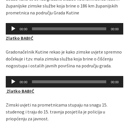
županijske zimske službe koja brine o 186 km županijskih
prometnica na području Grada Kutine
Reproduktor
00:00
00:00
audiozapisa
Zlatko BABIĆ
Gradonačelnik Kutine rekao je kako zimske uvjete spremno
dočekuje i tzv. mala zimska služba koja brine o čišćenju
nogostupa i ostalih javnih površina na području grada.
Reproduktor
00:00
00:00
audiozapisa
Zlatko BABIĆ
Zimski uvjeti na prometnicama stupaju na snagu 15.
studenog i traju do 15. travnja posjetila je policija u
priopćenju za javnost.