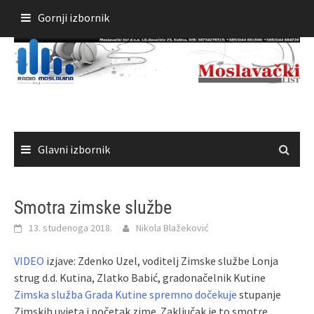
Skoči
Gornji izbornik
do
sadržaja
Glavni izbornik
Smotra zimske službe
13. studenoga 2018.
Nikola Blažeković
VIDEO
izjave: Zdenko Uzel, voditelj Zimske službe Lonja
strug d.d. Kutina, Zlatko Babić, gradonačelnik Kutine
Zimska služba Grada Kutine spremno dočekuje
stupanje
Zimskih uvjeta i početak zime. Zaključak je to smotre