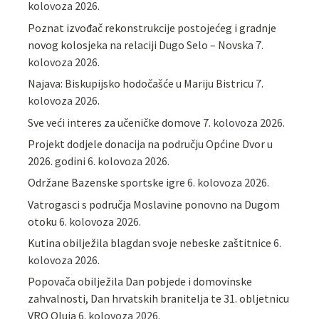
kolovoza 2026.
Poznat izvođač rekonstrukcije postojećeg i gradnje
novog kolosjeka na relaciji Dugo Selo – Novska
7.
kolovoza 2026.
Najava: Biskupijsko hodočašće u Mariju Bistricu
7.
kolovoza 2026.
Sve veći interes za učeničke domove
7. kolovoza 2026.
Projekt dodjele donacija na području Općine Dvor u
2026. godini
6. kolovoza 2026.
Održane Bazenske sportske igre
6. kolovoza 2026.
Vatrogasci s područja Moslavine ponovno na Dugom
otoku
6. kolovoza 2026.
Kutina obilježila blagdan svoje nebeske zaštitnice
6.
kolovoza 2026.
Popovača obilježila Dan pobjede i domovinske
zahvalnosti, Dan hrvatskih branitelja te 31. obljetnicu
VRO Oluja
6. kolovoza 2026.