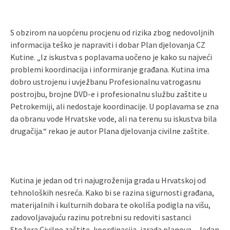
S obzirom na uopćenu procjenu od rizika zbog nedovoljnih
informacija teško je napraviti i dobar Plan djelovanja CZ
Kutine. „Iz iskustva s poplavama uočeno je kako su najveći
problemi koordinacija i informiranje građana. Kutina ima
dobro ustrojenu i uvježbanu Profesionalnu vatrogasnu
postrojbu, brojne DVD-e i profesionalnu službu zaštite u
Petrokemiji, ali nedostaje koordinacije. U poplavama se zna
da obranu vode Hrvatske vode, ali na terenu su iskustva bila
drugačija.“ rekao je autor Plana djelovanja civilne zaštite.
Kutina je jedan od tri najugroženija grada u Hrvatskoj od
tehnoloških nesreća. Kako bi se razina sigurnosti građana,
materijalnih i kulturnih dobara te okoliša podigla na višu,
zadovoljavajuću razinu potrebni su redoviti sastanci
Stožera Civilne zaštite, koordinacija, izrada planova. „Jedan