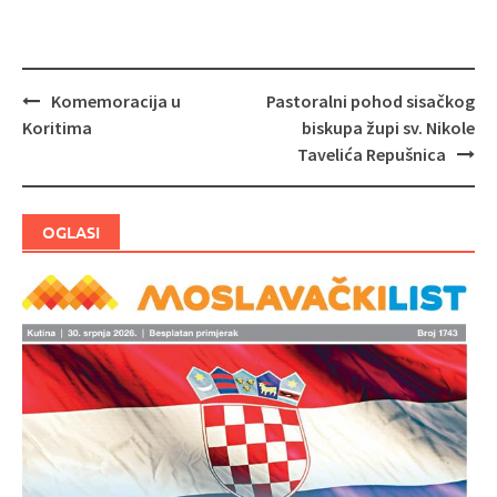
Komemoracija u
Pastoralni pohod sisačkog
Navigacija
Koritima
biskupa župi sv. Nikole
objava
Tavelića Repušnica
OGLASI