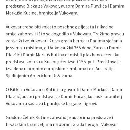
predstava Bitka za Vukovar, autora Damira Plavšića i Damira
Markuša Kutine, branitelja Vukovara.
Vukovar treba biti mjesto posebnog pijeteta i nikad ne
smije zaboraviti što se dogodilo u Vukovaru. Tražimo pravdu
za sve žrtve. Vukovar i žrtva grada heroja u Danima sjećanja
je svima u mislima, ali Vukovar živi 365 dana. Zato su Damir
Plavšić i Damir Markuš Kutina osmislili glazbeno-scensku
predstavu koju su u Kutini jučer izveli 155. put. Predstava je
izvedena u brojnim europskim zemljama te u Australiji i
Sjedinjenim Američkim Državama.
O Bitki za Vukovar u Kutini su govorili Damir Markuš i Damir
Plavšić, autori predstave te Damir Pučak, kutinski branitelj
Vukovara u sastavu I. gardijske brigade Tigrovi.
Gradonačelnik Kutine zahvalio je autorima predstave i
hrvatskim braniteljima na obrani Grada heroja. „Vukovar