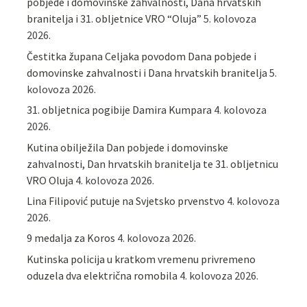
pobjede i domovinske zahvalnosti, Dana hrvatskih
branitelja i 31. obljetnice VRO “Oluja”
5. kolovoza
2026.
Čestitka župana Celjaka povodom Dana pobjede i
domovinske zahvalnosti i Dana hrvatskih branitelja
5.
kolovoza 2026.
31. obljetnica pogibije Damira Kumpara
4. kolovoza
2026.
Kutina obilježila Dan pobjede i domovinske
zahvalnosti, Dan hrvatskih branitelja te 31. obljetnicu
VRO Oluja
4. kolovoza 2026.
Lina Filipović putuje na Svjetsko prvenstvo
4. kolovoza
2026.
9 medalja za Koros
4. kolovoza 2026.
Kutinska policija u kratkom vremenu privremeno
oduzela dva električna romobila
4. kolovoza 2026.