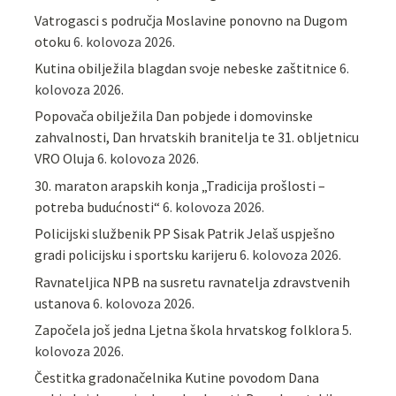
Vatrogasci s područja Moslavine ponovno na Dugom
otoku
6. kolovoza 2026.
Kutina obilježila blagdan svoje nebeske zaštitnice
6.
kolovoza 2026.
Popovača obilježila Dan pobjede i domovinske
zahvalnosti, Dan hrvatskih branitelja te 31. obljetnicu
VRO Oluja
6. kolovoza 2026.
30. maraton arapskih konja „Tradicija prošlosti –
potreba budućnosti“
6. kolovoza 2026.
Policijski službenik PP Sisak Patrik Jelaš uspješno
gradi policijsku i sportsku karijeru
6. kolovoza 2026.
Ravnateljica NPB na susretu ravnatelja zdravstvenih
ustanova
6. kolovoza 2026.
Započela još jedna Ljetna škola hrvatskog folklora
5.
kolovoza 2026.
Čestitka gradonačelnika Kutine povodom Dana