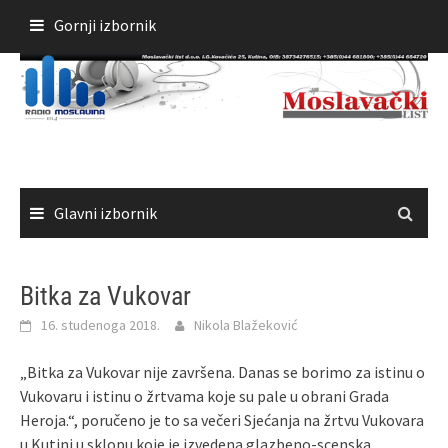
Skoči
Gornji izbornik
do
sadržaja
Glavni izbornik
Bitka za Vukovar
16. studenoga 2018.
Nikola Blažeković
„Bitka za Vukovar nije završena. Danas se borimo za istinu o
Vukovaru i istinu o žrtvama koje su pale u obrani Grada
Heroja.“, poručeno je to sa večeri Sjećanja na žrtvu Vukovara
u Kutini u sklopu koje je izvedena glazbeno-scenska