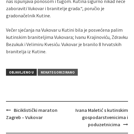
nas ispunjava ponosom i tugom. Kutina sigurno nikad neće
zaboraviti Vukovar i branitelje grada.“, poručio je
gradonačelnik Kutine.
Večer sjećanja na Vukovar u Kutini bila je posvećena palim
kutinskim braniteljima Vukovara; Ivanu Krajinoviću, Zdravku
Bezukuk i Velimiru Kvesiću. Vukovar je branilo 8 hrvatskih
branitelja iz Kutine.
OBJAVLJENO U
NEKATEGORIZIRANO
Biciklistički maraton
Ivana Maletić s kutinskim
Navigacija
Zagreb – Vukovar
gospodarstvenicima i
objava
poduzetnicima