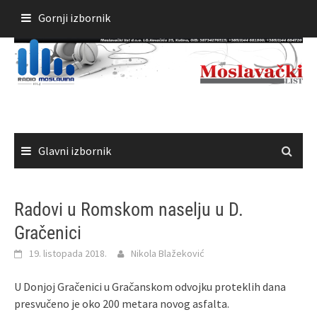
Skoči
Gornji izbornik
do
sadržaja
Glavni izbornik
Radovi u Romskom naselju u D.
Gračenici
19. listopada 2018.
Nikola Blažeković
U Donjoj Gračenici u Gračanskom odvojku proteklih dana
presvučeno je oko 200 metara novog asfalta.