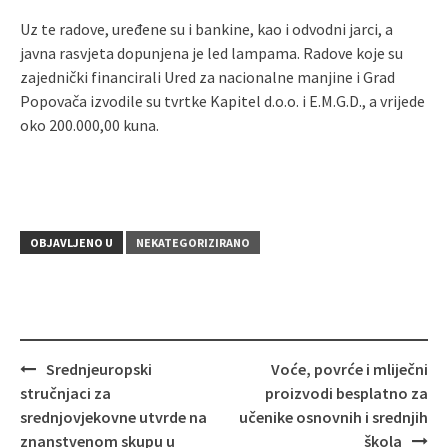
Uz te radove, uređene su i bankine, kao i odvodni jarci, a
javna rasvjeta dopunjena je led lampama. Radove koje su
zajednički financirali Ured za nacionalne manjine i Grad
Popovača izvodile su tvrtke Kapitel d.o.o. i E.M.G.D., a vrijede
oko 200.000,00 kuna.
OBJAVLJENO U
NEKATEGORIZIRANO
Srednjeuropski
Voće, povrće i mliječni
Navigacija
stručnjaci za
proizvodi besplatno za
objava
srednjovjekovne utvrde na
učenike osnovnih i srednjih
znanstvenom skupu u
škola