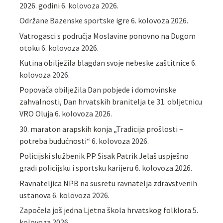
2026. godini
6. kolovoza 2026.
Održane Bazenske sportske igre
6. kolovoza 2026.
Vatrogasci s područja Moslavine ponovno na Dugom
otoku
6. kolovoza 2026.
Kutina obilježila blagdan svoje nebeske zaštitnice
6.
kolovoza 2026.
Popovača obilježila Dan pobjede i domovinske
zahvalnosti, Dan hrvatskih branitelja te 31. obljetnicu
VRO Oluja
6. kolovoza 2026.
30. maraton arapskih konja „Tradicija prošlosti –
potreba budućnosti“
6. kolovoza 2026.
Policijski službenik PP Sisak Patrik Jelaš uspješno
gradi policijsku i sportsku karijeru
6. kolovoza 2026.
Ravnateljica NPB na susretu ravnatelja zdravstvenih
ustanova
6. kolovoza 2026.
Započela još jedna Ljetna škola hrvatskog folklora
5.
kolovoza 2026.