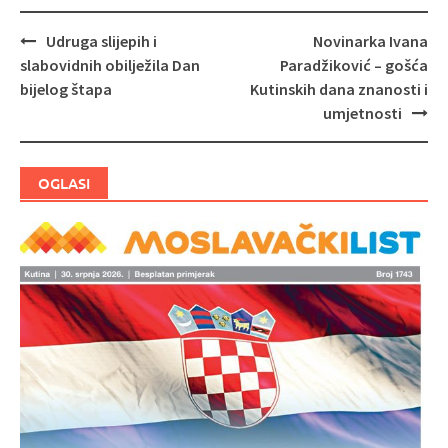
Udruga slijepih i
Novinarka Ivana
Navigacija
slabovidnih obilježila Dan
Paradžiković – gošća
objava
bijelog štapa
Kutinskih dana znanosti i
umjetnosti
OGLASI