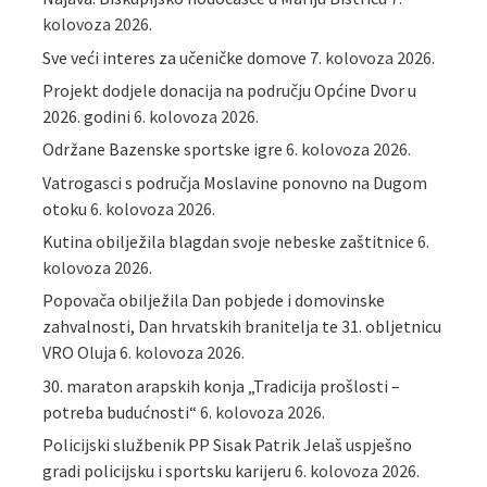
kolovoza 2026.
Sve veći interes za učeničke domove
7. kolovoza 2026.
Projekt dodjele donacija na području Općine Dvor u
2026. godini
6. kolovoza 2026.
Održane Bazenske sportske igre
6. kolovoza 2026.
Vatrogasci s područja Moslavine ponovno na Dugom
otoku
6. kolovoza 2026.
Kutina obilježila blagdan svoje nebeske zaštitnice
6.
kolovoza 2026.
Popovača obilježila Dan pobjede i domovinske
zahvalnosti, Dan hrvatskih branitelja te 31. obljetnicu
VRO Oluja
6. kolovoza 2026.
30. maraton arapskih konja „Tradicija prošlosti –
potreba budućnosti“
6. kolovoza 2026.
Policijski službenik PP Sisak Patrik Jelaš uspješno
gradi policijsku i sportsku karijeru
6. kolovoza 2026.