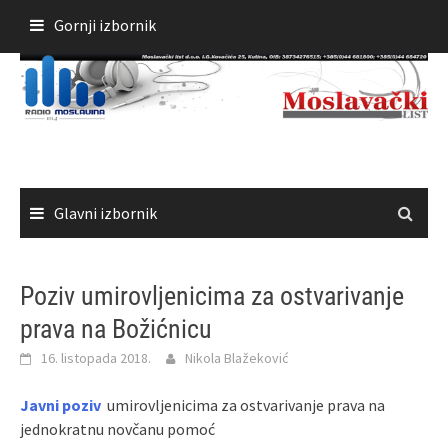
Skoči
Gornji izbornik
do
sadržaja
Glavni izbornik
Poziv umirovljenicima za ostvarivanje
prava na Božićnicu
16. listopada 2018.
Nikola Blažeković
Javni poziv
umirovljenicima za ostvarivanje prava na
jednokratnu novčanu pomoć