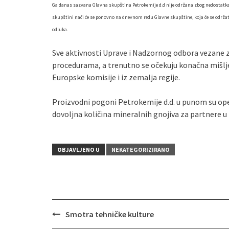
Ga danas sazvana Glavna skupština Petrokemije d.d nije održana zbog nedostatka
skupštini naći će se ponovno na dnevnom redu Glavne skupštine, koja će se održa
odluka.
Sve aktivnosti Uprave i Nadzornog odbora vezane z
procedurama, a trenutno se očekuju konačna mišlje
Europske komisije i iz zemalja regije.
Proizvodni pogoni Petrokemije d.d. u punom su op
dovoljna količina mineralnih gnojiva za partnere u z
OBJAVLJENO U
NEKATEGORIZIRANO
Smotra tehničke kulture
Navigacija