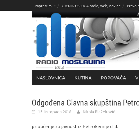
Skoči
Impresum
CJENIK USLUGA radio, web, novine
Pravo 
do
sadržaja
NASLOVNICA
KUTINA
POPOVAČA
V
Odgođena Glavna skupština Petro
15. listopada 2018.
Nikola Blažeković
priopćenje za javnost iz Petrokemije d. d.