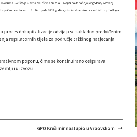
 kvoruma. Sve što je Glavna skupština trebala usvojiti na današnjoj odgođenoj Glavnoj
ti u pričuvnom terminu 31. listopada 2018. godine, s istim dnevnim redom i istim prijedlogom
a proces dokapitalizacije odvijaju se sukladno predviđenim
nja regulatornih tijela za područje tržišnog natjecanja
erativnom pogonu, čime se kontinuirano osigurava
emlji i u izvozu.
GPO Krešimir nastupio u Vrbovskom