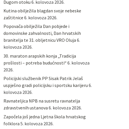
Dugom otoku
6. kolovoza 2026.
Kutina obilježila blagdan svoje nebeske
zaštitnice
6. kolovoza 2026.
Popovača obilježila Dan pobjede i
domovinske zahvalnosti, Dan hrvatskih
branitelja te 31. obljetnicu VRO Oluja
6.
kolovoza 2026.
30. maraton arapskih konja „Tradicija
prošlosti – potreba budućnosti“
6. kolovoza
2026.
Policijski službenik PP Sisak Patrik Jelaš
uspješno gradi policijsku i sportsku karijeru
6.
kolovoza 2026.
Ravnateljica NPB na susretu ravnatelja
zdravstvenih ustanova
6. kolovoza 2026.
Započela još jedna Ljetna škola hrvatskog
folklora
5. kolovoza 2026.