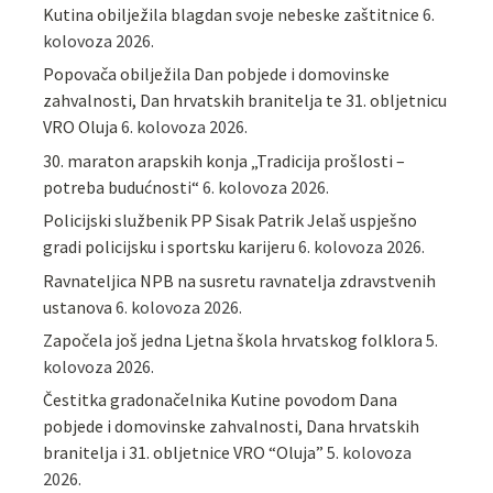
Kutina obilježila blagdan svoje nebeske zaštitnice
6.
kolovoza 2026.
Popovača obilježila Dan pobjede i domovinske
zahvalnosti, Dan hrvatskih branitelja te 31. obljetnicu
VRO Oluja
6. kolovoza 2026.
30. maraton arapskih konja „Tradicija prošlosti –
potreba budućnosti“
6. kolovoza 2026.
Policijski službenik PP Sisak Patrik Jelaš uspješno
gradi policijsku i sportsku karijeru
6. kolovoza 2026.
Ravnateljica NPB na susretu ravnatelja zdravstvenih
ustanova
6. kolovoza 2026.
Započela još jedna Ljetna škola hrvatskog folklora
5.
kolovoza 2026.
Čestitka gradonačelnika Kutine povodom Dana
pobjede i domovinske zahvalnosti, Dana hrvatskih
branitelja i 31. obljetnice VRO “Oluja”
5. kolovoza
2026.