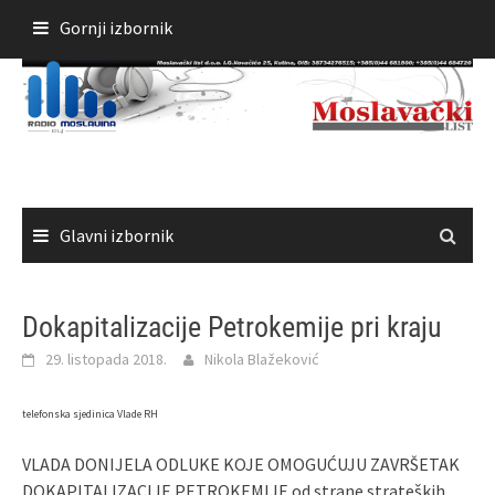
Skoči
Gornji izbornik
do
sadržaja
Glavni izbornik
Dokapitalizacije Petrokemije pri kraju
29. listopada 2018.
Nikola Blažeković
telefonska sjedinica Vlade RH
VLADA DONIJELA ODLUKE KOJE OMOGUĆUJU ZAVRŠETAK
DOKAPITALIZACIJE PETROKEMIJE od strane strateških