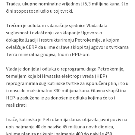
Tradeu, ukupne nominalne vrijednosti 5,3 milijuna kuna, što
čini stopostotni udio u toj tvrtki.
Trećom je odlukom s današnje sjednice Vlada dala
suglasnost i ovlaštenju za sklapanje Ugovora o
dokapitalizaciji i restrukturiranju Petrokemije, a kojom
ovlašćuje CERP da u ime države sklopi taj ugovor s tvrtkama
Terra mineralna gnojiva, Inom i PPD-om.
Vlada je donijela i odluku o reprogramu duga Petrokemije,
temeljem koje bi Hrvatska elektroprivreda (HEP)
reprogramirala dug kutinske tvrtke za isporučeni plin, i to u
iznosu do maksimalno 330 milijuna kuna. Glavna skupština
HEP-a zadužena je za donošenje odluka kojima će to i
realizirati.
Inače, kutinska je Petrokemija danas objavila javni poziv na
upis najmanje 40 do najviše 45 milijuna novih dionica,
kojima planira prikupiti najmanje 400 do najviše 450