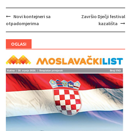
Novi kontejneri sa
Završio Dječji festival
Navigacija
otpadomjerima
kazališta
objava
OGLASI