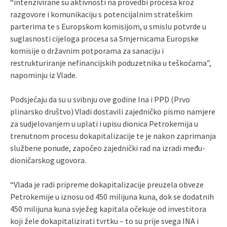
“intenzivirane su aktivnosti na provedbi procesa kroz
razgovore i komunikaciju s potencijalnim strateškim
parterima te s Europskom komisijom, u smislu potvrde u
suglasnosti cijeloga procesa sa Smjernicama Europske
komisije o državnim potporama za sanaciju i
restrukturiranje nefinancijskih poduzetnika u teškoćama”,
napominju iz Vlade.
Podsjećaju da su u svibnju ove godine Ina i PPD (Prvo
plinarsko društvo) Vladi dostavili zajedničko pismo namjere
za sudjelovanjem u uplati i upisu dionica Petrokemija u
trenutnom procesu dokapitalizacije te je nakon zaprimanja
službene ponude, započeo zajednički rad na izradi među-
dioničarskog ugovora.
“Vlada je radi pripreme dokapitalizacije preuzela obveze
Petrokemije u iznosu od 450 milijuna kuna, dok se dodatnih
450 milijuna kuna svježeg kapitala očekuje od investitora
koji žele dokapitalizirati tvrtku – to su prije svega INA i