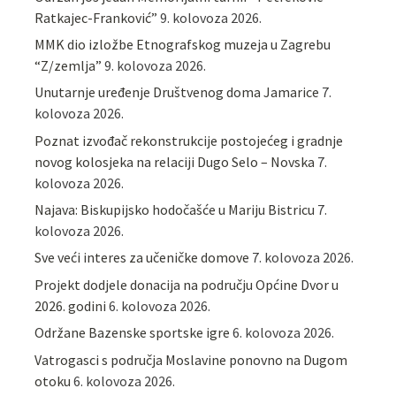
Ratkajec-Franković”
9. kolovoza 2026.
MMK dio izložbe Etnografskog muzeja u Zagrebu
“Z/zemlja”
9. kolovoza 2026.
Unutarnje uređenje Društvenog doma Jamarice
7.
kolovoza 2026.
Poznat izvođač rekonstrukcije postojećeg i gradnje
novog kolosjeka na relaciji Dugo Selo – Novska
7.
kolovoza 2026.
Najava: Biskupijsko hodočašće u Mariju Bistricu
7.
kolovoza 2026.
Sve veći interes za učeničke domove
7. kolovoza 2026.
Projekt dodjele donacija na području Općine Dvor u
2026. godini
6. kolovoza 2026.
Održane Bazenske sportske igre
6. kolovoza 2026.
Vatrogasci s područja Moslavine ponovno na Dugom
otoku
6. kolovoza 2026.