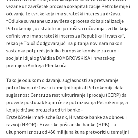
vezane uz završetak procesa dokapitalizacije Petrokemije i
očuvanje te tvrtke koja ima strateški interes za državu.
“Odluke su vezane uz završetak procesa dokapitalizacije
Petrokemije, uz stabilizaciju društva i očuvanja tvrtke koja
definitivno ima strateški interes za Republiku Hrvatsku”,
rekao je Tolušić odgovarajući na pitanja novinara nakon
sastanka potpredsjednika Europske komisije za euro i
socijalni dijalog Valdisa DOMBROVSKISA i hrvatskog
premijera Andreja Plenko ića.
Tako je odlukom o davanju suglasnosti za pretvaranje
potraživanja države u temeljni kapital Petrokemije dala
suglasnost Centru za restrukturiranje i prodaju (CERP) da
provede postupak kojim će se potraživanja Petrokemije, a
koja je država preuzela od tri banke –
Erste&Steiermarkische Bank, Hrvatske banke za obnovu i
razvoj (HBOR) i Hrvatske poštanske banke (HPB) – u
ukupnom iznosu od 450 milijuna kuna pretvoriti u temeljni