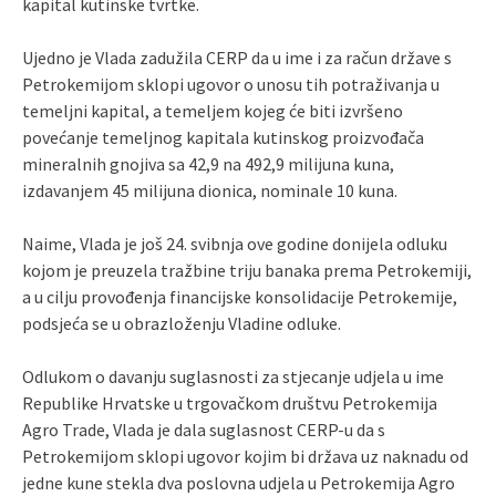
kapital kutinske tvrtke.
Ujedno je Vlada zadužila CERP da u ime i za račun države s
Petrokemijom sklopi ugovor o unosu tih potraživanja u
temeljni kapital, a temeljem kojeg će biti izvršeno
povećanje temeljnog kapitala kutinskog proizvođača
mineralnih gnojiva sa 42,9 na 492,9 milijuna kuna,
izdavanjem 45 milijuna dionica, nominale 10 kuna.
Naime, Vlada je još 24. svibnja ove godine donijela odluku
kojom je preuzela tražbine triju banaka prema Petrokemiji,
a u cilju provođenja financijske konsolidacije Petrokemije,
podsjeća se u obrazloženju Vladine odluke.
Odlukom o davanju suglasnosti za stjecanje udjela u ime
Republike Hrvatske u trgovačkom društvu Petrokemija
Agro Trade, Vlada je dala suglasnost CERP-u da s
Petrokemijom sklopi ugovor kojim bi država uz naknadu od
jedne kune stekla dva poslovna udjela u Petrokemija Agro