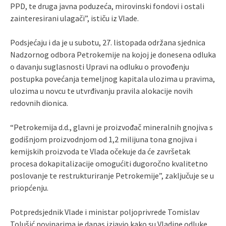
PPD, te druga javna poduzeća, mirovinski fondovi i ostali
zainteresirani ulagači”, ističu iz Vlade.
Podsjećaju i da je u subotu, 27. listopada održana sjednica
Nadzornog odbora Petrokemije na kojoj je donesena odluka
o davanju suglasnosti Upravi na odluku o provođenju
postupka povećanja temeljnog kapitala ulozima u pravima,
ulozima u novcu te utvrđivanju pravila alokacije novih
redovnih dionica.
“Petrokemija d.d., glavni je proizvođač mineralnih gnojiva s
godišnjom proizvodnjom od 1,2 milijuna tona gnojiva i
kemijskih proizvoda te Vlada očekuje da će završetak
procesa dokapitalizacije omogućiti dugoročno kvalitetno
poslovanje te restrukturiranje Petrokemije”, zaključuje se u
priopćenju.
Potpredsjednik Vlade i ministar poljoprivrede Tomislav
Tolušić novinarima je danas izjavio kako su Vladine odluke