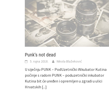
Punk’s not dead
5. rujna 2018.
Nikola Blažeković
U siječnju PUNK – PodUzetnički iNkubator Kutina
počinje s radom PUNK – poduzetnički inkubator
Kutina bit će uređen i opremljen u zgradi u ulici
Hrvatskih
[...]