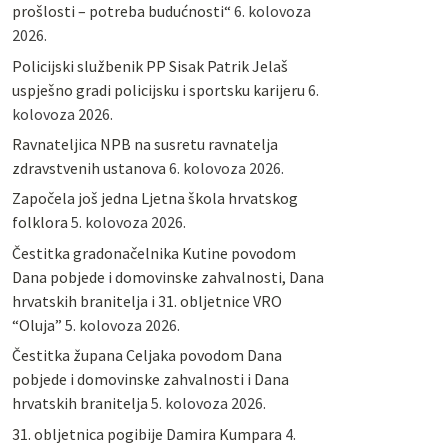
prošlosti – potreba budućnosti“
6. kolovoza
2026.
Policijski službenik PP Sisak Patrik Jelaš
uspješno gradi policijsku i sportsku karijeru
6.
kolovoza 2026.
Ravnateljica NPB na susretu ravnatelja
zdravstvenih ustanova
6. kolovoza 2026.
Započela još jedna Ljetna škola hrvatskog
folklora
5. kolovoza 2026.
Čestitka gradonačelnika Kutine povodom
Dana pobjede i domovinske zahvalnosti, Dana
hrvatskih branitelja i 31. obljetnice VRO
“Oluja”
5. kolovoza 2026.
Čestitka župana Celjaka povodom Dana
pobjede i domovinske zahvalnosti i Dana
hrvatskih branitelja
5. kolovoza 2026.
31. obljetnica pogibije Damira Kumpara
4.