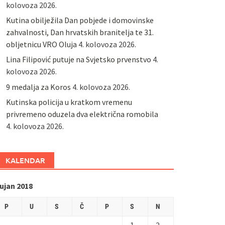
kolovoza 2026.
Kutina obilježila Dan pobjede i domovinske
zahvalnosti, Dan hrvatskih branitelja te 31.
obljetnicu VRO Oluja
4. kolovoza 2026.
Lina Filipović putuje na Svjetsko prvenstvo
4.
kolovoza 2026.
9 medalja za Koros
4. kolovoza 2026.
Kutinska policija u kratkom vremenu
privremeno oduzela dva električna romobila
4. kolovoza 2026.
KALENDAR
ujan 2018
P
U
S
Č
P
S
N