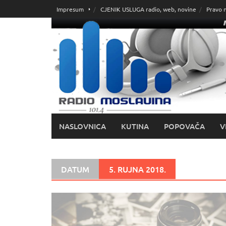
Skoči
Impresum
CJENIK USLUGA radio, web, novine
Pravo 
do
sadržaja
NASLOVNICA
KUTINA
POPOVAČA
V
DATUM
5. RUJNA 2018.