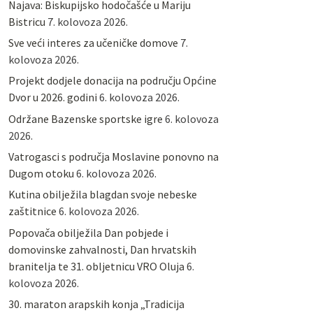
Najava: Biskupijsko hodočašće u Mariju
Bistricu
7. kolovoza 2026.
Sve veći interes za učeničke domove
7.
kolovoza 2026.
Projekt dodjele donacija na području Općine
Dvor u 2026. godini
6. kolovoza 2026.
Održane Bazenske sportske igre
6. kolovoza
2026.
Vatrogasci s područja Moslavine ponovno na
Dugom otoku
6. kolovoza 2026.
Kutina obilježila blagdan svoje nebeske
zaštitnice
6. kolovoza 2026.
Popovača obilježila Dan pobjede i
domovinske zahvalnosti, Dan hrvatskih
branitelja te 31. obljetnicu VRO Oluja
6.
kolovoza 2026.
30. maraton arapskih konja „Tradicija