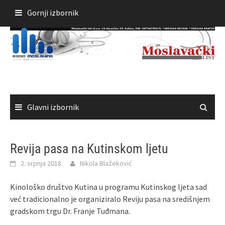
Skoči
Gornji izbornik
do
sadržaja
Glavni izbornik
Revija pasa na Kutinskom ljetu
2. srpnja 2018.
Nikola Blažeković
Kinološko društvo Kutina u programu Kutinskog ljeta sad
već tradicionalno je organiziralo Reviju pasa na središnjem
gradskom trgu Dr. Franje Tuđmana.