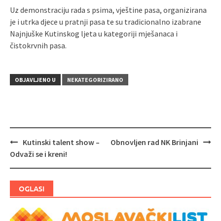
Uz demonstraciju rada s psima, vještine pasa, organizirana
je i utrka djece u pratnji pasa te su tradicionalno izabrane
Najnjuške Kutinskog ljeta u kategoriji mješanaca i
čistokrvnih pasa.
OBJAVLJENO U
NEKATEGORIZIRANO
Kutinski talent show –
Obnovljen rad NK Brinjani
Navigacija
Odvaži se i kreni!
objava
OGLASI